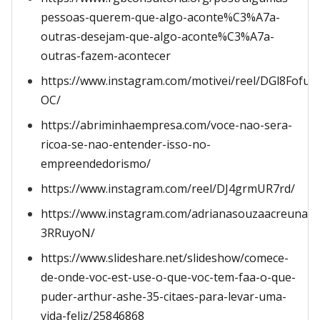
pessoas-querem-que-algo-aconte%C3%A7a-
outras-desejam-que-algo-aconte%C3%A7a-
outras-fazem-acontecer
https://www.instagram.com/motivei/reel/DGl8Fofu-
OC/
https://abriminhaempresa.com/voce-nao-sera-
ricoa-se-nao-entender-isso-no-
empreendedorismo/
https://www.instagram.com/reel/DJ4grmUR7rd/
https://www.instagram.com/adrianasouzaacreuna/
3RRuyoN/
https://www.slideshare.net/slideshow/comece-
de-onde-voc-est-use-o-que-voc-tem-faa-o-que-
puder-arthur-ashe-35-citaes-para-levar-uma-
vida-feliz/25846868