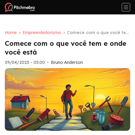
Home
Empreendedorismo
>
>
Comece com o que você tem
e onde você está
Comece com o que você tem e onde
você está
Bruno Anderson
09/04/2025 - 05:00
•