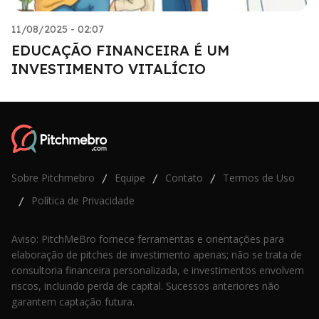
11/08/2025 - 02:07
EDUCAÇÃO FINANCEIRA É UM
INVESTIMENTO VITALÍCIO
Sobre Pitchmebro
Equipe
Contato
Termos de Uso
/
/
/
Política de Privacidade
/
Aviso: PitchMeBro fornece ferramentas e orientações para
elaboração de pitches de investimento apenas; não se trata de
consultoria financeira personalizada, e investimentos envolvem
riscos, incluindo perda de capital. Sucessos anteriores não
garantem captação futura.