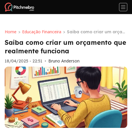
Home
Educação Financeira
>
>
Saiba como criar um orçam
ento que realmente funcion
Saiba como criar um orçamento que
a
realmente funciona
Bruno Anderson
18/04/2025 - 22:51
•