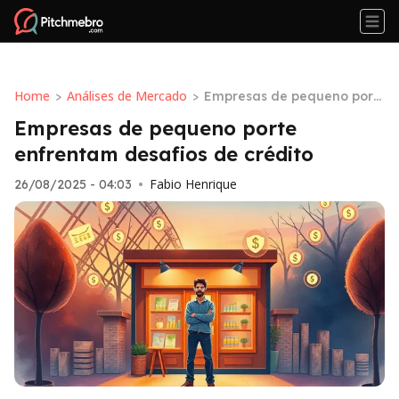
Home
Análises de Mercado
>
>
Empresas de pequeno port
e enfrentam desafios de cr
Empresas de pequeno porte
édito
enfrentam desafios de crédito
Fabio Henrique
26/08/2025 - 04:03
•