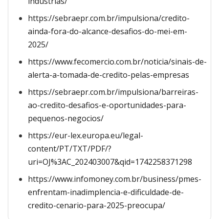
industrias/
https://sebraepr.com.br/impulsiona/credito-
ainda-fora-do-alcance-desafios-do-mei-em-
2025/
https://www.fecomercio.com.br/noticia/sinais-de-
alerta-a-tomada-de-credito-pelas-empresas
https://sebraepr.com.br/impulsiona/barreiras-
ao-credito-desafios-e-oportunidades-para-
pequenos-negocios/
https://eur-lex.europa.eu/legal-
content/PT/TXT/PDF/?
uri=OJ%3AC_202403007&qid=1742258371298
https://www.infomoney.com.br/business/pmes-
enfrentam-inadimplencia-e-dificuldade-de-
credito-cenario-para-2025-preocupa/