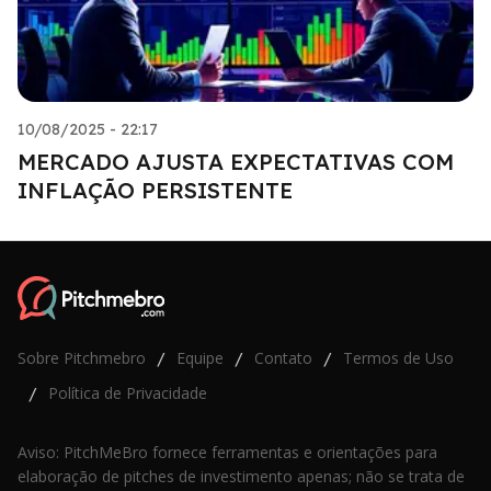
10/08/2025 - 22:17
MERCADO AJUSTA EXPECTATIVAS COM
INFLAÇÃO PERSISTENTE
Sobre Pitchmebro
Equipe
Contato
Termos de Uso
/
/
/
Política de Privacidade
/
Aviso: PitchMeBro fornece ferramentas e orientações para
elaboração de pitches de investimento apenas; não se trata de