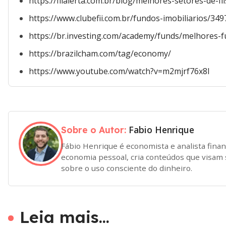
https://fiialerta.com.br/blog/melhores-setores-de-f
https://www.clubefii.com.br/fundos-imobiliarios/349
https://br.investing.com/academy/funds/melhores-fu
https://brazilcham.com/tag/economy/
https://www.youtube.com/watch?v=m2mjrf76x8I
Fabio Henrique
Sobre o Autor:
Fábio Henrique é economista e analista fina
economia pessoal, cria conteúdos que visam s
sobre o uso consciente do dinheiro.
Leia mais...