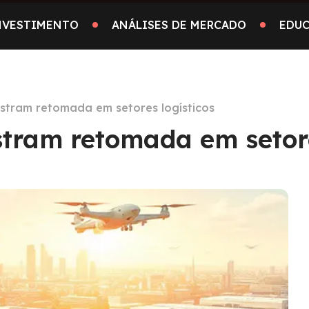
INVESTIMENTO
ANÁLISES DE MERCADO
EDUC
ostram retomada em setores logísticos
stram retomada em setore