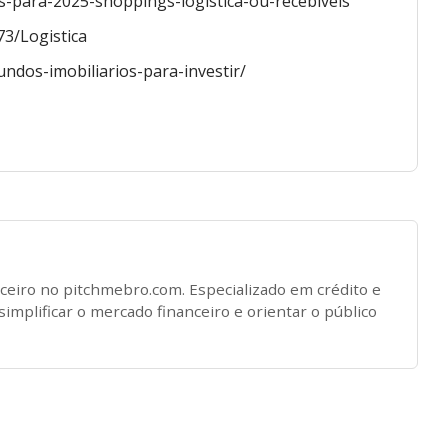
iis-para-2025-shoppings-logistica-ou-recebiveis
73/Logistica
ndos-imobiliarios-para-investir/
nceiro no pitchmebro.com. Especializado em crédito e
implificar o mercado financeiro e orientar o público